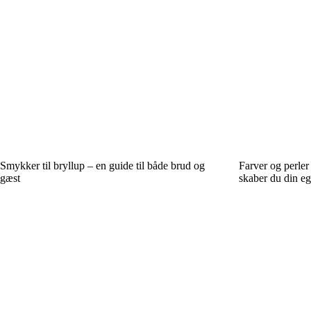
Smykker til bryllup – en guide til både brud og
Farver og perle
gæst
skaber du din ege