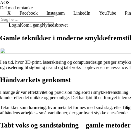
AOS
Del med omtanke
X
Facebook
Instagram
LinkedIn
YouTube
Pin
Login
Kom i gang
Nyhedsbrevet
Gamle teknikker i moderne smykkefremstil
I en tid, hvor 3D-print, laserskæring og computerdesign præger smyk
og ciselering til støbning i sand og tabt voks – oplever en renæssance. 
Håndværkets genkomst
I mange år var effektivitet og præcision nøgleord i smykkefremstilling
kunder efter det unikke og personlige. Det har ført til en fornyet inte
Teknikker som
hamring
, hvor metallet formes med små slag, eller
fili
af håndens arbejde – små variationer, der gør hvert stykke enestående.
Tabt voks og sandstøbning – gamle metode