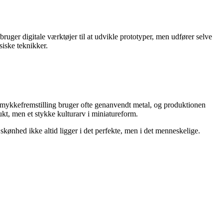
uger digitale værktøjer til at udvikle prototyper, men udfører selve
iske teknikker.
smykkefremstilling bruger ofte genanvendt metal, og produktionen
ukt, men et stykke kulturarv i miniatureform.
kønhed ikke altid ligger i det perfekte, men i det menneskelige.