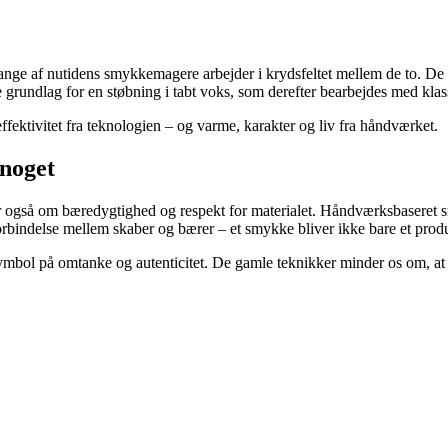
nge af nutidens smykkemagere arbejder i krydsfeltet mellem de to. De br
rundlag for en støbning i tabt voks, som derefter bearbejdes med klass
fektivitet fra teknologien – og varme, karakter og liv fra håndværket.
 noget
r også om bæredygtighed og respekt for materialet. Håndværksbaseret 
 forbindelse mellem skaber og bærer – et smykke bliver ikke bare et prod
ymbol på omtanke og autenticitet. De gamle teknikker minder os om, at s