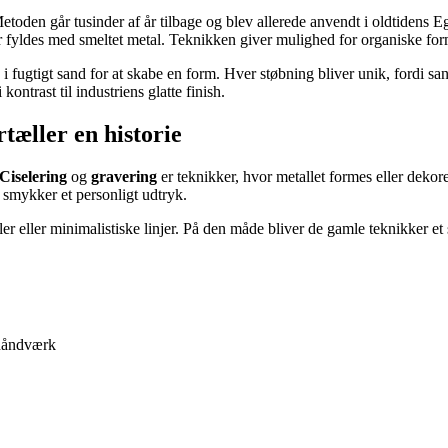
Metoden går tusinder af år tilbage og blev allerede anvendt i oldtiden
r fyldes med smeltet metal. Teknikken giver mulighed for organiske for
 fugtigt sand for at skabe en form. Hver støbning bliver unik, fordi san
kontrast til industriens glatte finish.
tæller en historie
Ciselering
og
gravering
er teknikker, hvor metallet formes eller dekor
e smykker et personligt udtryk.
ller minimalistiske linjer. På den måde bliver de gamle teknikker et sp
 håndværk