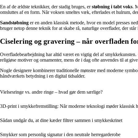
En af de ældste teknikker, der stadig bruges, er
støbning i tabt voks
. 
omsluttes af en form. Når voksen smeltes væk, efterlades et hulrum, de
Sandstøbning
er en anden klassisk metode, hvor en model presses ned i
bruger netop denne teknik for at skabe rå, naturlige overflader, der står i 
Ciselering og gravering – når overfladen for
Overfladebearbejdning har altid været en vigtig del af smykkekunsten.
religiøse motiver og ornamenter, mens de i dag ofte anvendes til at giv
Nogle designere kombinerer traditionelle mønstre med moderne symboler e
håndværkets betydning i en digital tidsalder.
Vielsesringe vs. andre ringe – hvad gør dem særlige?
3D-print i smykkefremstilling: Når moderne teknologi møder klassisk
Sådan undgår du, at dine kæder filtrer sammen i smykkeskrinet
Smykker som personlig signatur i den neutrale herregarderobe