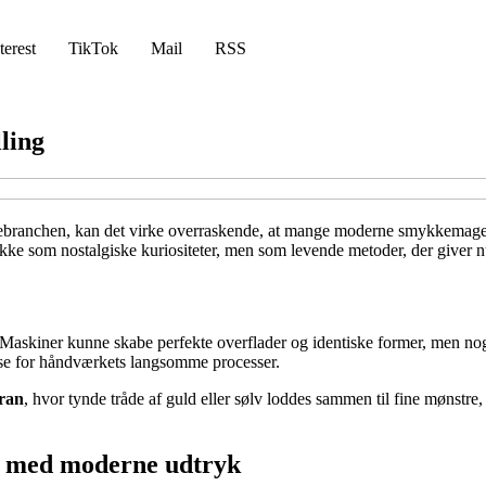
terest
TikTok
Mail
RSS
ling
kebranchen, kan det virke overraskende, at mange moderne smykkemager
Ikke som nostalgiske kuriositeter, men som levende metoder, der giver nu
. Maskiner kunne skabe perfekte overflader og identiske former, men no
resse for håndværkets langsomme processer.
gran
, hvor tynde tråde af guld eller sølv loddes sammen til fine mønstre
r med moderne udtryk