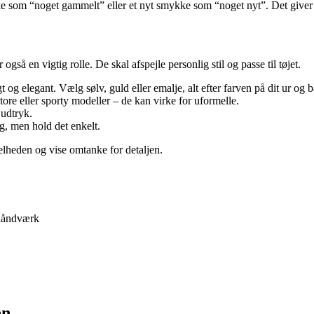
 som “noget gammelt” eller et nyt smykke som “noget nyt”. Det giver
en vigtig rolle. De skal afspejle personlig stil og passe til tøjet.
 og elegant. Vælg sølv, guld eller emalje, alt efter farven på dit ur og
store eller sporty modeller – de kan virke for uformelle.
 udtryk.
g, men hold det enkelt.
heden og vise omtanke for detaljen.
 håndværk
en