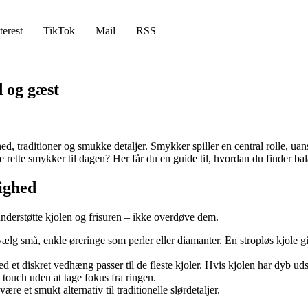
terest
TikTok
Mail
RSS
d og gæst
ed, traditioner og smukke detaljer. Smykker spiller en central rolle, uan
ette smykker til dagen? Her får du en guide til, hvordan du finder balan
ighed
nderstøtte kjolen og frisuren – ikke overdøve dem.
vælg små, enkle øreringe som perler eller diamanter. En stropløs kjole g
 et diskret vedhæng passer til de fleste kjoler. Hvis kjolen har dyb u
 touch uden at tage fokus fra ringen.
e et smukt alternativ til traditionelle slørdetaljer.