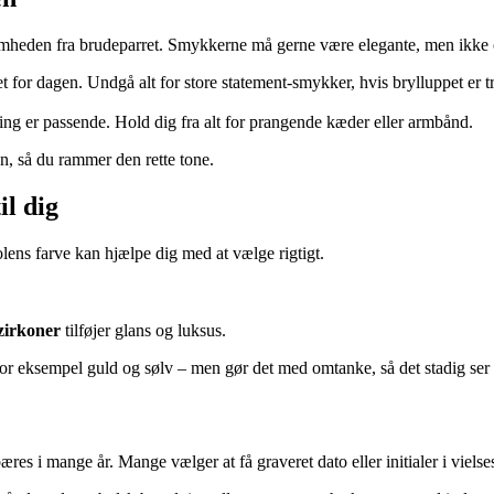
somheden fra brudeparret. Smykkerne må gerne være elegante, men ikke
or dagen. Undgå alt for store statement-smykker, hvis brylluppet er tra
ing er passende. Hold dig fra alt for prangende kæder eller armbånd.
en, så du rammer den rette tone.
il dig
olens farve kan hjælpe dig med at vælge rigtigt.
zirkoner
tilføjer glans og luksus.
or eksempel guld og sølv – men gør det med omtanke, så det stadig ser
s i mange år. Mange vælger at få graveret dato eller initialer i vielses