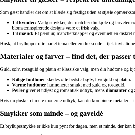
Som gæst handler det om at klæde sig festligt uden at stjæle opmærk
Til kvinder:
Vælg smykker, der matcher din kjole og farvetemaet f
blomsterinspirerede designs være et frisk valg.
Til mænd:
Et pænt ur, manchetknapper og eventuelt en diskret r
Husk, at bryllupper ofte har et tema eller en dresscode – tjek invitation
Materialer og farver – find det, der passer t
Guld, sølv, rosaguld og platin er klassiske valg, men din hudtone og kj
Kølige hudtoner
klædes ofte bedst af sølv, hvidguld og platin.
Varme hudtoner
harmonerer smukt med guld og rosaguld.
Perler
giver et tidløst og romantisk udtryk, mens
diamanter
og
Hvis du ønsker et mere moderne udtryk, kan du kombinere metaller – f
Smykker som minde – og gaveidé
Et bryllupssmykke er ikke kun pynt for dagen, men et minde, der kan bære