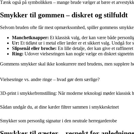
Tænk også på symbolikken – mange brude vælger at bære et arvestykke
Smykker til gommen – diskret og stilfuldt
Selvom bruden ofte får mest opmærksomhed, spiller gommens smykker også 
Manchetknapper:
Et klassisk valg, der kan være både personligt
Ur:
Et tidløst ur i metal eller læder er et sikkert valg. Undgå for 
Slipsenål eller broche:
En lille detalje, der kan give et raffineret
Ring:
Udover vielsesringen kan nogle vælge en diskret signetrin
Gommens smykker skal ikke konkurrere med brudens, men supplere hel
Vielsesringe vs. andre ringe – hvad gør dem særlige?
3D-print i smykkefremstilling: Når moderne teknologi møder klassisk
Sådan undgår du, at dine kæder filtrer sammen i smykkeskrinet
Smykker som personlig signatur i den neutrale herregarderobe
Smykker til gæster – respekt for anledning