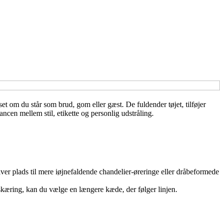
set om du står som brud, gom eller gæst. De fuldender tøjet, tilføjer
cen mellem stil, etikette og personlig udstråling.
iver plads til mere iøjnefaldende chandelier-øreringe eller dråbeformede
dskæring, kan du vælge en længere kæde, der følger linjen.