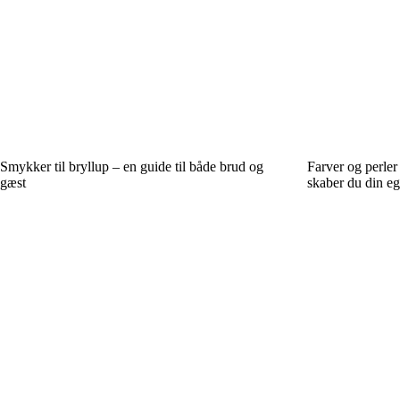
Smykker til bryllup – en guide til både brud og
Farver og perle
gæst
skaber du din ege