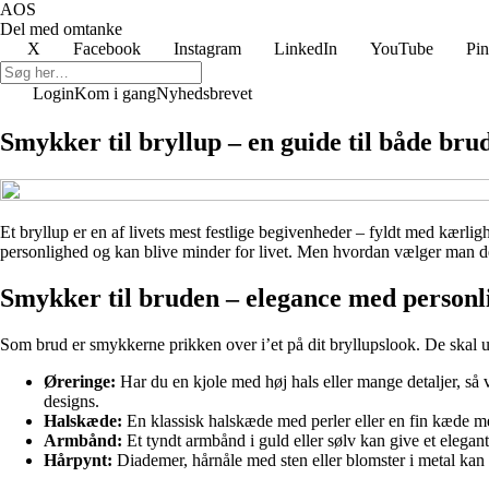
AOS
Del med omtanke
X
Facebook
Instagram
LinkedIn
YouTube
Pin
Login
Kom i gang
Nyhedsbrevet
Smykker til bryllup – en guide til både bru
Et bryllup er en af livets mest festlige begivenheder – fyldt med kærligh
personlighed og kan blive minder for livet. Men hvordan vælger man de r
Smykker til bruden – elegance med personl
Som brud er smykkerne prikken over i’et på dit bryllupslook. De skal u
Øreringe:
Har du en kjole med høj hals eller mange detaljer, så 
designs.
Halskæde:
En klassisk halskæde med perler eller en fin kæde med
Armbånd:
Et tyndt armbånd i guld eller sølv kan give et elegant
Hårpynt:
Diademer, hårnåle med sten eller blomster i metal kan vær