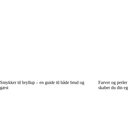
Smykker til bryllup – en guide til både brud og
Farver og perle
gæst
skaber du din ege