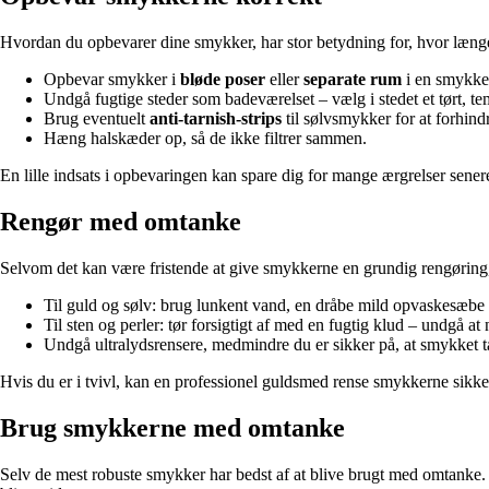
Hvordan du opbevarer dine smykker, har stor betydning for, hvor længe
Opbevar smykker i
bløde poser
eller
separate rum
i en smykke
Undgå fugtige steder som badeværelset – vælg i stedet et tørt, t
Brug eventuelt
anti-tarnish-strips
til sølvsmykker for at forhind
Hæng halskæder op, så de ikke filtrer sammen.
En lille indsats i opbevaringen kan spare dig for mange ærgrelser sener
Rengør med omtanke
Selvom det kan være fristende at give smykkerne en grundig rengøring, 
Til guld og sølv: brug lunkent vand, en dråbe mild opvaskesæbe 
Til sten og perler: tør forsigtigt af med en fugtig klud – undgå 
Undgå ultralydsrensere, medmindre du er sikker på, at smykket tå
Hvis du er i tvivl, kan en professionel guldsmed rense smykkerne sikkert 
Brug smykkerne med omtanke
Selv de mest robuste smykker har bedst af at blive brugt med omtanke. T