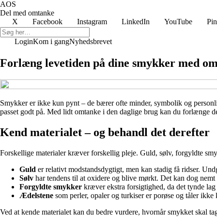
AOS
Del med omtanke
X
Facebook
Instagram
LinkedIn
YouTube
Pin
Login
Kom i gang
Nyhedsbrevet
Forlæng levetiden på dine smykker med om
Smykker er ikke kun pynt – de bærer ofte minder, symbolik og personlig 
passet godt på. Med lidt omtanke i den daglige brug kan du forlænge de
Kend materialet – og behandl det derefter
Forskellige materialer kræver forskellig pleje. Guld, sølv, forgyldte smy
Guld
er relativt modstandsdygtigt, men kan stadig få ridser. Un
Sølv
har tendens til at oxidere og blive mørkt. Det kan dog nemt
Forgyldte smykker
kræver ekstra forsigtighed, da det tynde lag
Ædelstene
som perler, opaler og turkiser er porøse og tåler ikke 
Ved at kende materialet kan du bedre vurdere, hvornår smykket skal tag