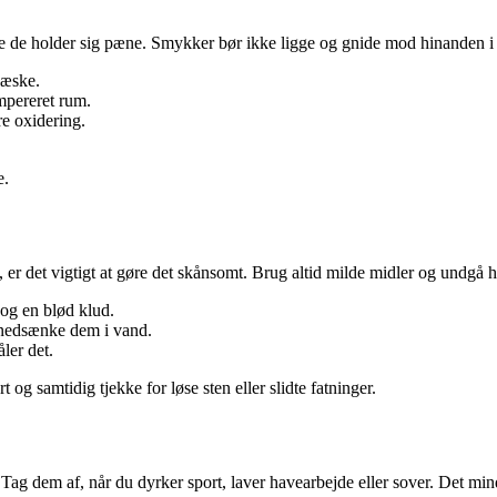
 de holder sig pæne. Smykker bør ikke ligge og gnide mod hinanden i en
æske.
empereret rum.
re oxidering.
e.
er det vigtigt at gøre det skånsomt. Brug altid milde midler og undgå h
og en blød klud.
at nedsænke dem i vand.
ler det.
og samtidig tjekke for løse sten eller slidte fatninger.
ag dem af, når du dyrker sport, laver havearbejde eller sover. Det minds