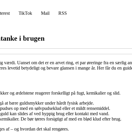
terest
TikTok
Mail
RSS
tanke i brugen
værdi. Uanset om det er en arvet ring, et par øreringe fra en særlig an
res levetid betydeligt og bevare glansen i mange år. Her får du en guid
kker og ædelstene reagerer forskelligt på fugt, kemikalier og slid.
dgå at bære guldsmykker under hårdt fysisk arbejde.
 pudses op med en sølvpudseklud eller et mildt rensemiddel.
 guld kan slides af ved hyppig brug eller kontakt med vand.
kemikalier. De bør tørres forsigtigt af med en blød klud efter brug.
es af – og hvordan det skal rengøres.