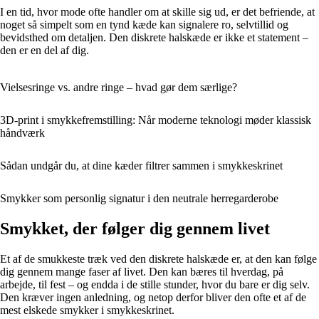
I en tid, hvor mode ofte handler om at skille sig ud, er det befriende, at
noget så simpelt som en tynd kæde kan signalere ro, selvtillid og
bevidsthed om detaljen. Den diskrete halskæde er ikke et statement –
den er en del af dig.
Vielsesringe vs. andre ringe – hvad gør dem særlige?
3D-print i smykkefremstilling: Når moderne teknologi møder klassisk
håndværk
Sådan undgår du, at dine kæder filtrer sammen i smykkeskrinet
Smykker som personlig signatur i den neutrale herregarderobe
Smykket, der følger dig gennem livet
Et af de smukkeste træk ved den diskrete halskæde er, at den kan følge
dig gennem mange faser af livet. Den kan bæres til hverdag, på
arbejde, til fest – og endda i de stille stunder, hvor du bare er dig selv.
Den kræver ingen anledning, og netop derfor bliver den ofte et af de
mest elskede smykker i smykkeskrinet.