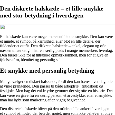
Den diskrete halskæde – et lille smykke
med stor betydning i hverdagen
En halskæde kan være meget mere end blot et smykke. Den kan være
et minde, et symbol på kærlighed, eller blot en lille detalje, der
fuldender et outfit. Den diskrete halskæde – enkel, elegant og ofte
næsten umærkelig – har en særlig plads i mange menneskers hverdag.
Den bæres ikke for at tiltrække opmærksomhed, men for at give en
følelse af ro, identitet og personlig stil.
Et smykke med personlig betydning
Mange vælger en diskret halskæde, fordi den kan bæres hver dag uden
at virke prangende. Den passer til både arbejdstøj, fritidslook og
festkjole. Men bag det enkle ydre gemmer der sig ofte en historie. Det
kan være en gave fra en særlig person, et arvestykke, eller et smykke,
man har købt som markering af en vigtig begivenhed.
Den diskrete halskæde bliver på den måde et lille anker i hverdagen –
et symbol på noget, der betyder noget, men som ikke behøver at blive