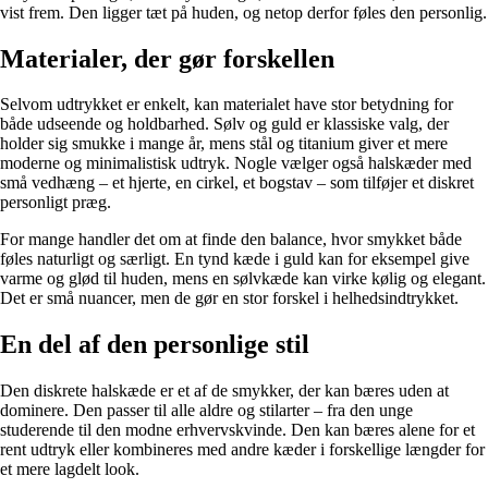
vist frem. Den ligger tæt på huden, og netop derfor føles den personlig.
Materialer, der gør forskellen
Selvom udtrykket er enkelt, kan materialet have stor betydning for
både udseende og holdbarhed. Sølv og guld er klassiske valg, der
holder sig smukke i mange år, mens stål og titanium giver et mere
moderne og minimalistisk udtryk. Nogle vælger også halskæder med
små vedhæng – et hjerte, en cirkel, et bogstav – som tilføjer et diskret
personligt præg.
For mange handler det om at finde den balance, hvor smykket både
føles naturligt og særligt. En tynd kæde i guld kan for eksempel give
varme og glød til huden, mens en sølvkæde kan virke kølig og elegant.
Det er små nuancer, men de gør en stor forskel i helhedsindtrykket.
En del af den personlige stil
Den diskrete halskæde er et af de smykker, der kan bæres uden at
dominere. Den passer til alle aldre og stilarter – fra den unge
studerende til den modne erhvervskvinde. Den kan bæres alene for et
rent udtryk eller kombineres med andre kæder i forskellige længder for
et mere lagdelt look.